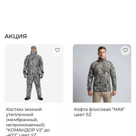
АКЦИЯ
Костюм зимний
Кофта флисовая "МАХ"
утепленный
цвет SZ
(мембранный,
непромокаемый)
"КОМАНДОР V2" до
-40°C цвет SZ