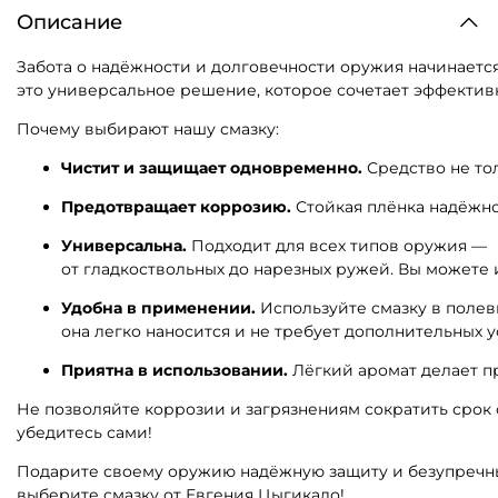
Описание
Забота
о
надёжности
и
долговечности
оружия
начинаетс
это
универсальное
решение,
которое
сочетает
эффектив
Почему
выбирают
нашу
смазку:
Чистит
и
защищает
одновременно.
Средство
не
то
Предотвращает
коррозию.
Стойкая
плёнка
надёжн
Универсальна.
Подходит
для
всех
типов
оружия
—
от
гладкоствольных
до
нарезных
ружей.
Вы
можете
Удобна
в
применении.
Используйте
смазку
в
полев
она
легко
наносится
и
не
требует
дополнительных
у
Приятна
в
использовании.
Лёгкий
аромат
делает
п
Не
позволяйте
коррозии
и
загрязнениям
сократить
срок
убедитесь
сами!
Подарите
своему
оружию
надёжную
защиту
и
безупречн
выберите
смазку
от
Евгения
Цыгикало!