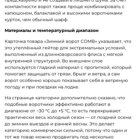
предсказуемо и не создавать лишнего шума. За счёт
компактности ворот также проще комбинировать с
капюшоном, балаклавой и высокими воротниками
курток, чем обычный шарф.
Материалы и температурный диапазон
Карточка товара «Зимний ворот COMB» указывает, что
это утеплённый гейтор для экстремальных условий,
выполненный из длинноворсового флиса с мягкой
внутренней структурой. Во внешнем слое
используется гладкий материал с пропиткой, который
помогает защищать от грязи, брызг и ветра, а сам
ворот особенно хорошо показывает себя в ветреную
погоду и при поездках на лодке.
На странице категории дополнительно сказано, что
подобные воротники эффективно работают в
диапазоне от −30 °C до +5 °C, то есть перекрывают
практически весь холодный сезон — от поздней осени
до зимних выездов и ранней весны. Это делает
категорию коммерчески сильной, потому что один и
тот же товар можно продвигать под несколько