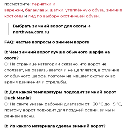
посмотрите:
перчатки и
варежки
,
балаклавы
,
шапки
,
утеплённую обувь
,
зимние
костюмы
и
гид по выбору охотничьей обуви
.
Выбрать зимний ворот для охоты →
northway.com.ru
FAQ: частые вопросы о зимнем вороте
В: Чем зимний ворот лучше обычного шарфа на
охоте?
О: На странице категории сказано, что ворот не
сползает, не развязывается и не цепляется, в отличие
от обычного шарфа, поэтому не мешает охотнику во
время движения и стрельбы.
В: Для какой температуры подходит зимний ворот
Duck Mania?
О: На сайте указан рабочий диапазон от −30 °C до +5 °C,
поэтому ворот подходит для поздней осени, зимы и
ранней весны.
В: Из какого материала сделан зимний ворот?