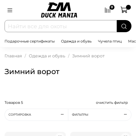
0
Подарочные сертификаты
Одежда и обувь
Чучела птиц
Мас
Главная
Одежда и обувь
Зимний ворот
Зимний ворот
Товаров
5
очистить фильтр
СОРТИРОВКА
ФИЛЬТРЫ