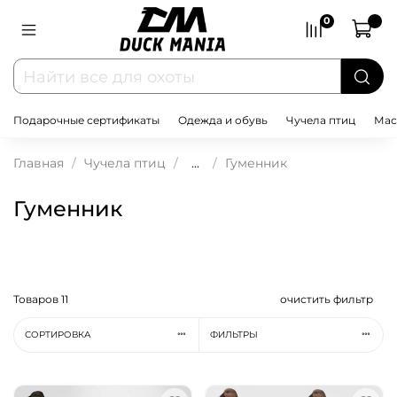
0
Подарочные сертификаты
Одежда и обувь
Чучела птиц
Мас
Главная
Чучела птиц
...
Гуменник
Гуменник
Товаров
11
очистить фильтр
СОРТИРОВКА
ФИЛЬТРЫ