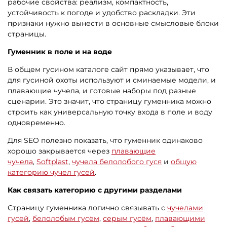
рабочие свойства: реализм, компактность,
устойчивость к погоде и удобство раскладки. Эти
признаки нужно вынести в основные смысловые блоки
страницы.
Гуменник в поле и на воде
В общем гусином каталоге сайт прямо указывает, что
для гусиной охоты используют и сминаемые модели, и
плавающие чучела, и готовые наборы под разные
сценарии. Это значит, что страницу гуменника можно
строить как универсальную точку входа в поле и воду
одновременно.
Для SEO полезно показать, что гуменник одинаково
хорошо закрывается через
плавающие
чучела
,
Softplast
,
чучела белолобого гуся
и
общую
категорию чучел гусей
.
Как связать категорию с другими разделами
Страницу гуменника логично связывать с
чучелами
гусей
,
белолобым гусём
,
серым гусём
,
плавающими