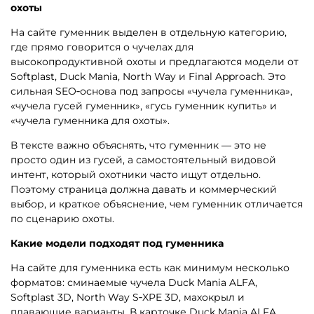
охоты
На сайте гуменник выделен в отдельную категорию,
где прямо говорится о чучелах для
высокопродуктивной охоты и предлагаются модели от
Softplast, Duck Mania, North Way и Final Approach. Это
сильная SEO‑основа под запросы «чучела гуменника»,
«чучела гусей гуменник», «гусь гуменник купить» и
«чучела гуменника для охоты».
В тексте важно объяснять, что гуменник — это не
просто один из гусей, а самостоятельный видовой
интент, который охотники часто ищут отдельно.
Поэтому страница должна давать и коммерческий
выбор, и краткое объяснение, чем гуменник отличается
по сценарию охоты.
Какие модели подходят под гуменника
На сайте для гуменника есть как минимум несколько
форматов: сминаемые чучела Duck Mania ALFA,
Softplast 3D, North Way S‑XPE 3D, махокрыл и
плавающие варианты. В карточке Duck Mania ALFA