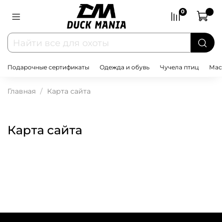
0
Подарочные сертификаты
Одежда и обувь
Чучела птиц
Мас
Главная
Карта сайта
Карта сайта