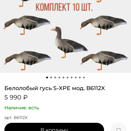
Белолобый гусь S-XPE мод. B6112X
5 990 ₽
Наличие: есть
арт.
B6112X
В корзину