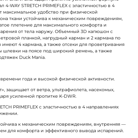
л 4-WAY STRETCH PRIMEFLEX с эластичностью в 4
т максимальное удобство при физической
рона ткани устойчива к механическим повреждениям,
чатое плетение для максимального комфорта и
арения от тела наружу. Объемный 3D капюшон с
етровой планкой, нагрудный карман и 2 кармана по
 имеют 4 кармана, а также отсеки для проветривания
ы шлевки на поясе под широкий ремень, а также
дтяжек Duck Mania.
 времени года и высокой физической активности.
, защищает от ветра, ультрафиолета, насекомых,
одаря усиленной пропитке K-DWR.
ETCH PRIMEFLEX с эластичностью в 4 направлениях
вижении.
тойчива к механическим повреждениям, внутренняя —
ием для комфорта и эффективного вывода испарений.