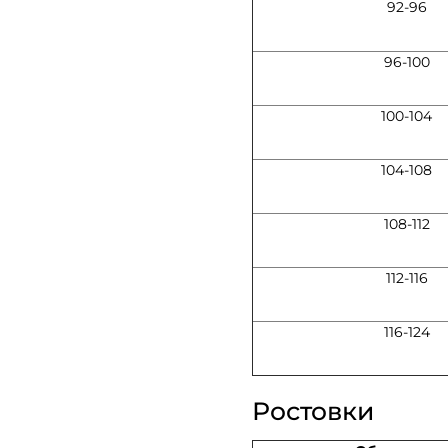
92-96
96-100
100-104
104-108
108-112
112-116
116-124
Ростовки