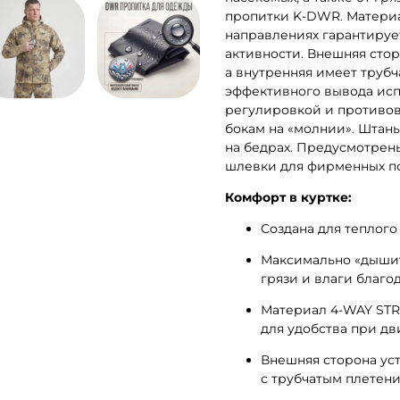
пропитки K-DWR. Материа
направлениях гарантируе
активности. Внешняя сто
а внутренняя имеет труб
эффективного вывода исп
регулировкой и противов
бокам на «молнии». Штаны
на бедрах. Предусмотрен
шлевки для фирменных по
Комфорт в куртке:
Создана для теплого
Максимально «дышит»
грязи и влаги благ
Материал 4-WAY STR
для удобства при д
Внешняя сторона ус
с трубчатым плетен