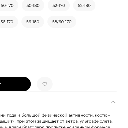
50-170
50-180
52-170
52-180
56-170
56-180
58/60-170
у
ени года и большой физической активности, костюм
ышит», при этом защищает от ветра, ультрафиолета,
язи и влаги благодаря пропитке усиленной формуле