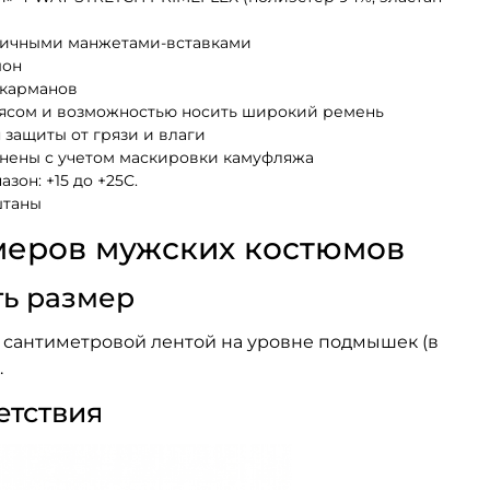
стичными манжетами-вставками
шон
 карманов
ясом и возможностью носить широкий ремень
защиты от грязи и влаги
нены с учетом маскировки камуфляжа
зон: +15 до +25С.
штаны
меров мужских костюмов
ть размер
 сантиметровой лентой на уровне подмышек (в
.
етствия