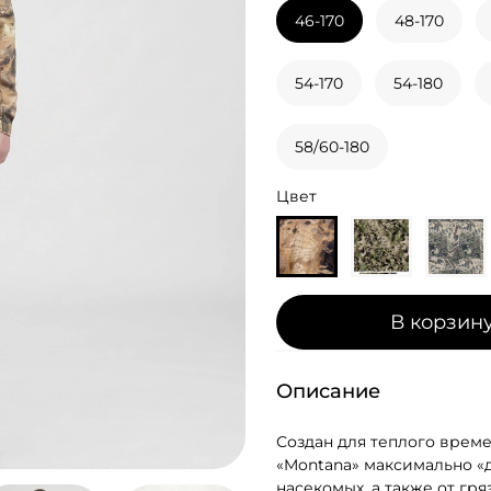
46-170
48-170
54-170
54-180
58/60-180
Цвет
В корзин
Описание
Создан для теплого врем
«Montana» максимально «д
насекомых, а также от гр