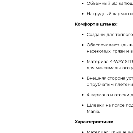
Объемный 3D капюшо
Нагрудный карман и 
Комфорт в штанах:
Созданы для теплого
Обеспечивают «дышащ
насекомых, грязи и 
Материал 4-WAY STR
для максимального у
Внешняя сторона ус
с трубчатым плетен
4 кармана и отсеки 
Шлевки на поясе по
Mania.
Характеристики:
Материал: «дышащий