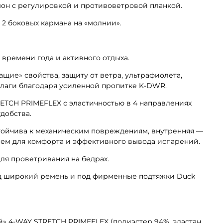
н с регулировкой и противоветровой планкой.
2 боковых кармана на «молнии».
 времени года и активного отдыха.
ие» свойства, защиту от ветра, ультрафиолета,
влаги благодаря усиленной пропитке K-DWR.
ETCH PRIMEFLEX с эластичностью в 4 направлениях
добства.
тойчива к механическим повреждениям, внутренняя —
ием для комфорта и эффективного вывода испарений.
для проветривания на бедрах.
д широкий ремень и под фирменные подтяжки Duck
» 4-WAY STRETCH PRIMEFLEX (полиэстер 94%, эластан